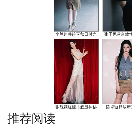
李兰迪共绘享秋日时光
张子枫露台放“
张靓颖红馥扑簌显神秘
陈卓璇释放摩
推荐阅读