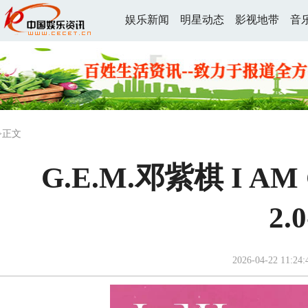
娱乐新闻
明星动态
影视地带
音
>正文
G.E.M.邓紫棋 I 
2.
2026-04-22 11:24: