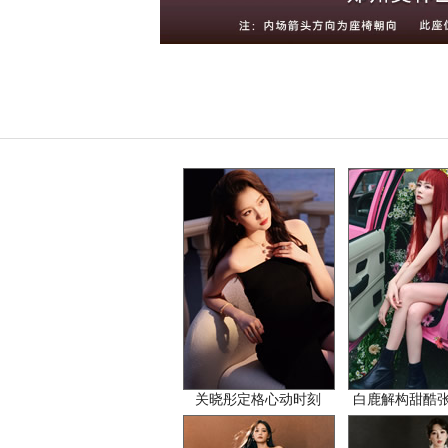
关晓彤定格心动时刻
白鹿解构甜酷