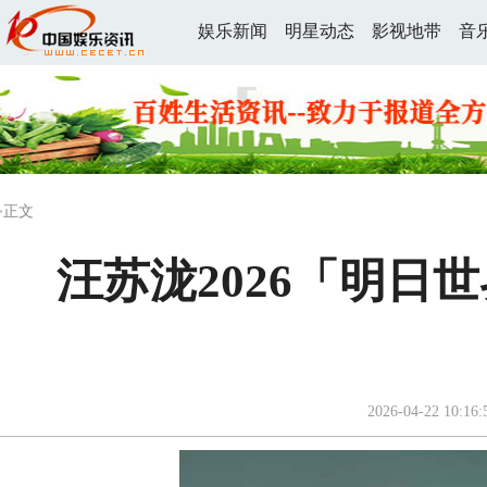
娱乐新闻
明星动态
影视地带
音
>正文
汪苏泷2026「明日
2026-04-22 10:16: