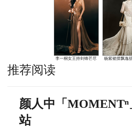
李一桐女王持剑锋芒尽
杨紫裙摆飘逸
推荐阅读
颜人中「MOMENTⁿ
站