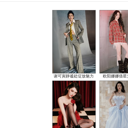
谢可寅静谧处绽放魅力
欧阳娜娜借星