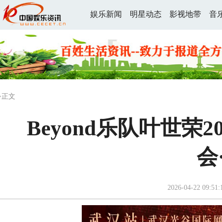
娱乐新闻
明星动态
影视地带
音
>正文
Beyond乐队叶世荣
会
2026-04-22 09:51: