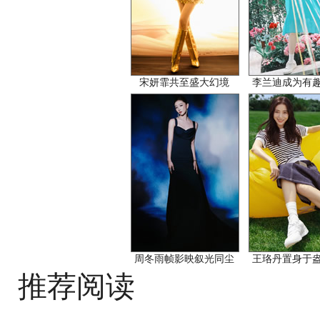
宋妍霏共至盛大幻境
李兰迪成为有
周冬雨帧影映叙光同尘
王珞丹置身于
推荐阅读