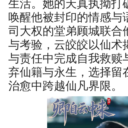
生活。她的天真执拗打
唤醒他被封印的情感与
司大权的堂弟顾城联合
与考验，云皎皎以仙术
与责任中完成自我救赎
弃仙籍与永生，选择留
治愈中跨越仙凡界限。