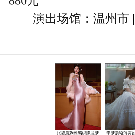
880元
演出场馆：温州市 |
张碧晨刺绣编织朦胧梦
李梦晨曦薄雾