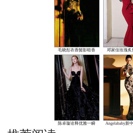
毛晓彤衣香鬓影暗香
邓家佳玫瑰炙
陈卓璇诠释优雅一瞬
Angelababy