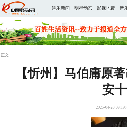
娱乐新闻
明星动态
影视地带
音
>正文
【忻州】马伯庸原著
安十
2026-04-20 09:19: