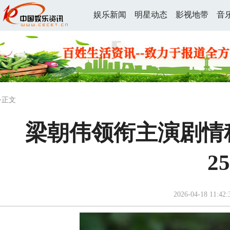
娱乐新闻
明星动态
影视地带
音
>正文
梁朝伟领衔主演剧情
2
2026-04-18 11:42: