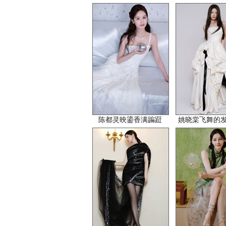
陈都灵映鎏香满蹁跹
姚晓棠飞舞的