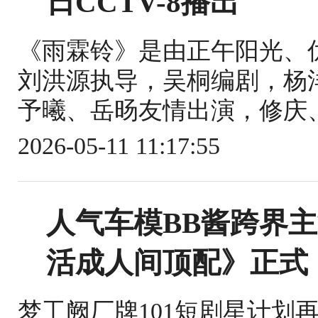
日CCTV-8播出
《雨霖铃》是由正午阳光、
刘洪源执导，吴桐编剧，杨
予曦、岳旸友情出演，修庆、
2026-05-11 11:17:55
人气车模BB酱跨界
活成人间顶配》正式
梦工阙厂牌101短剧星计划