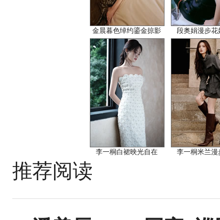
金晨暮色绰约鎏金掠影
段奥娟漫步花
李一桐白裙映光自在
李一桐米兰漫
推荐阅读