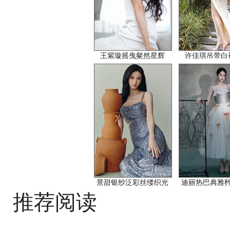
王紫璇摇曳粲然星辉
许佳琪吊带白
景甜银纱泛彩丝缕织光
迪丽热巴典雅
推荐阅读