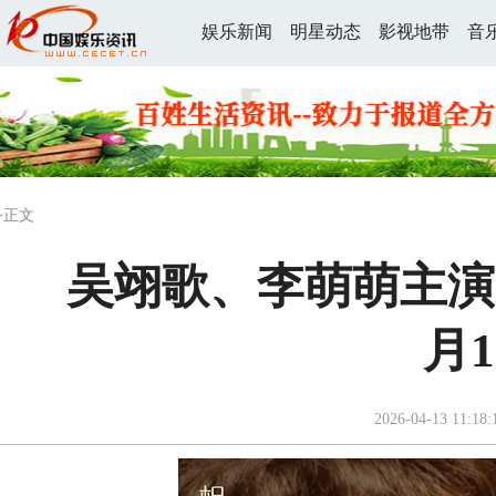
娱乐新闻
明星动态
影视地带
音
>正文
吴翊歌、李萌萌主演
月
2026-04-13 11:18: