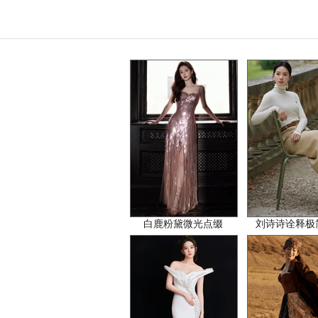
白鹿粉黛微光点缀
刘诗诗诠释极