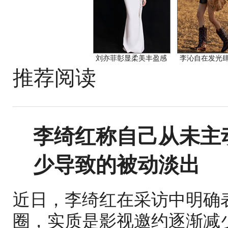
刘亦菲彰显柔美丰盈感
李沁自在发光
推荐阅读
李绮红称自己从未主
少导致的被动淡出
近日，李绮红在采访中明确
圈，实质是影视邀约逐渐减