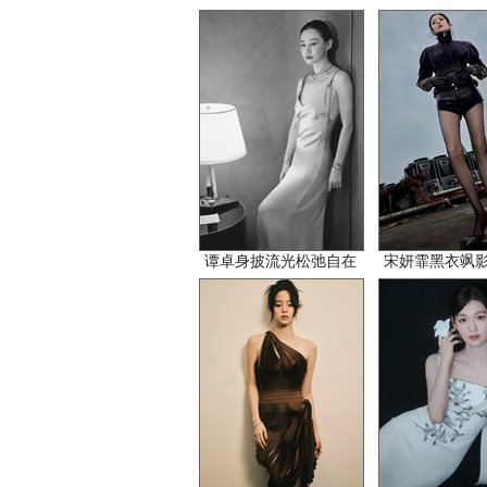
谭卓身披流光松弛自在
宋妍霏黑衣飒