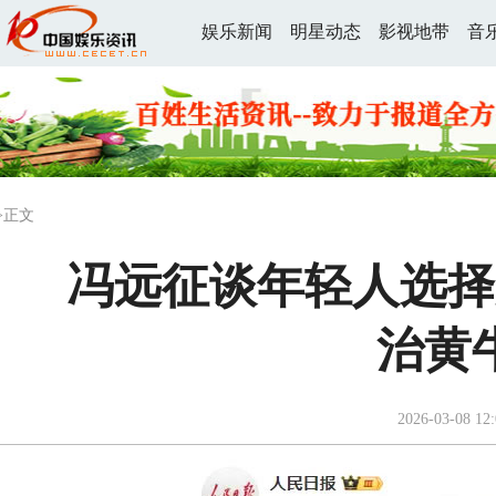
娱乐新闻
明星动态
影视地带
音
>正文
冯远征谈年轻人选择
治黄
2026-03-08 12: