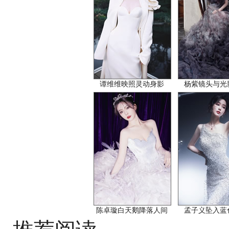
谭维维映照灵动身影
杨紫镜头与光
陈卓璇白天鹅降落人间
孟子义坠入蓝