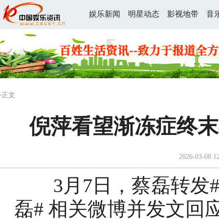
娱乐新闻
明星动态
影视地带
音
>正文
倪萍看望渐冻症终末
2026-03-08 1
3月7日，蔡磊转发#
磊# 相关微博并发文回