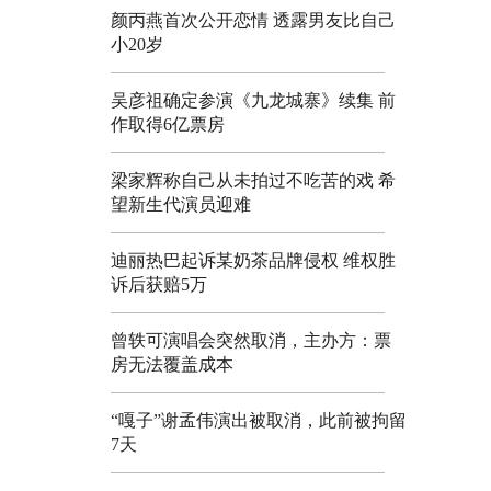
颜丙燕首次公开恋情 透露男友比自己
小20岁
吴彦祖确定参演《九龙城寨》续集 前
作取得6亿票房
梁家辉称自己从未拍过不吃苦的戏 希
望新生代演员迎难
迪丽热巴起诉某奶茶品牌侵权 维权胜
诉后获赔5万
曾轶可演唱会突然取消，主办方：票
房无法覆盖成本
“嘎子”谢孟伟演出被取消，此前被拘留
7天