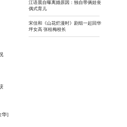
江语晨自曝离婚原因：独自带俩娃丧
偶式育儿
宋佳和《山花烂漫时》剧组一起回华
坪女高 张桂梅校长
祝
获
金华]