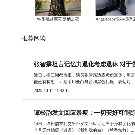
钟楚曦赴芭莎戛纳之夜
Angelababy眼神撞
推荐阅读
张智霖坦言记忆力退化考虑退休 对于
近日，据三湘都市报，演员张智霖透露考虑退休，坦言
他已有构思，计划采用全白舞台和黑色礼服，表达对...
2025-10-14 11:42:15
谭松韵发文回应暴瘦：一切安好可能
14日，谭松韵在社交平台发文回应近期关于身材变化
个月无缝拍摄《逍遥》《我和我的命》《兰香如故》...