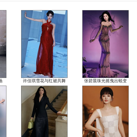
场
许佳琪雪花与红裙共舞
张碧晨珠光摇曳出蜕变