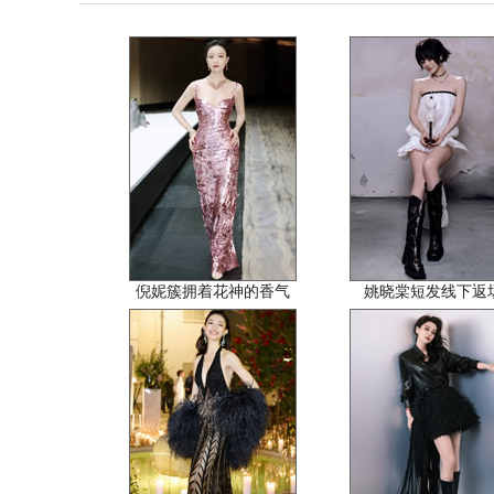
倪妮簇拥着花神的香气
姚晓棠短发线下返