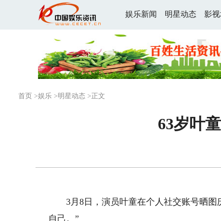
娱乐新闻
明星动态
影视
首页
>
娱乐
>
明星动态
>正文
63岁叶
3月8日，演员叶童在个人社交账号晒图庆祝
自己。”