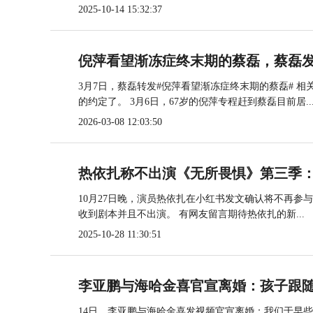
2025-10-14 15:32:37
倪萍看望渐冻症终末期的蔡磊，蔡磊
3月7日，蔡磊转发#倪萍看望渐冻症终末期的蔡磊# 
的约定了。 3月6日，67岁的倪萍专程赶到蔡磊目前居..
2026-03-08 12:03:50
热依扎称不出演《无所畏惧》第三季
10月27日晚，演员热依扎在小红书发文确认将不再
收到剧本并且不出演。 有网友留言期待热依扎的新...
2025-10-28 11:30:51
李亚鹏与海哈金喜官宣离婚：孩子跟
14日，李亚鹏与海哈金喜发视频官宣离婚：我们于早