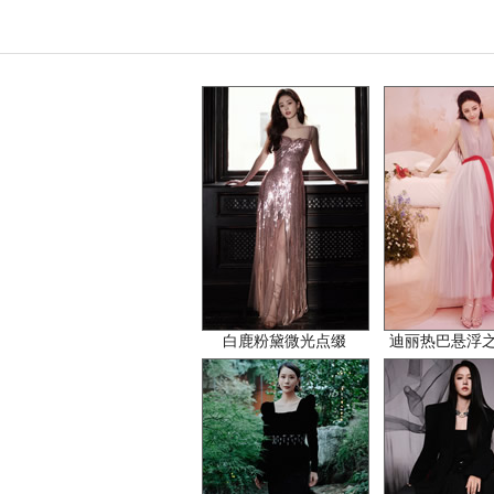
白鹿粉黛微光点缀
迪丽热巴悬浮