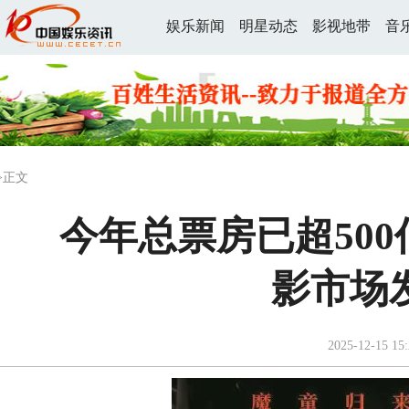
娱乐新闻
明星动态
影视地带
音
>正文
今年总票房已超50
影市场
2025-12-15 15: