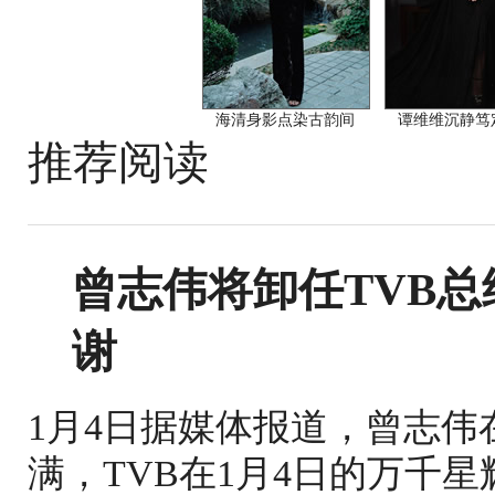
海清身影点染古韵间
谭维维沉静笃
推荐阅读
曾志伟将卸任TVB
谢
1月4日据媒体报道，曾志伟
满，TVB在1月4日的万千星