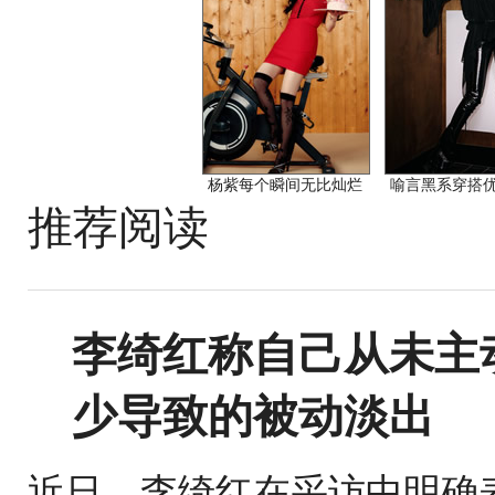
杨紫每个瞬间无比灿烂
喻言黑系穿搭
推荐阅读
李绮红称自己从未主
少导致的被动淡出
近日，李绮红在采访中明确