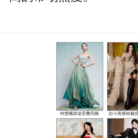
钟楚曦碧波层叠同频
彭小苒摇响魅