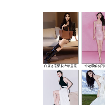
白鹿恣意洒脱冷萃意蕴
钟楚曦解锁闪