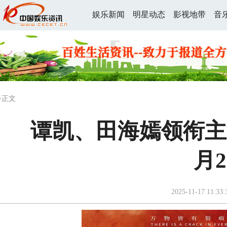
娱乐新闻
明星动态
影视地带
音
>正文
谭凯、田海嫣领衔主
⽉
2025-11-17 11:33: