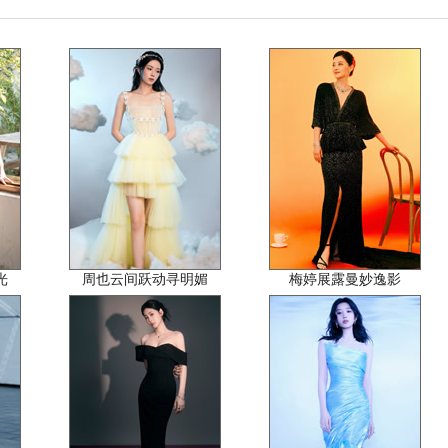
光
周也云间跃动寻明媚
梅婷展露曼妙逸影