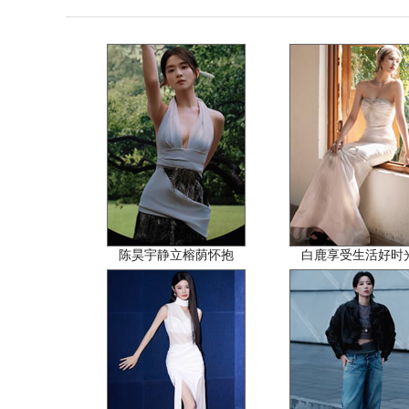
陈昊宇静立榕荫怀抱
白鹿享受生活好时