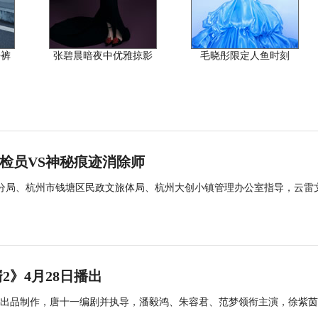
仔裤
张碧晨暗夜中优雅掠影
毛晓彤限定人鱼时刻
痕检员VS神秘痕迹消除师
区分局、杭州市钱塘区民政文旅体局、杭州大创小镇管理办公室指导，云雷
》4月28日播出
视出品制作，唐十一编剧并执导，潘毅鸿、朱容君、范梦领衔主演，徐紫