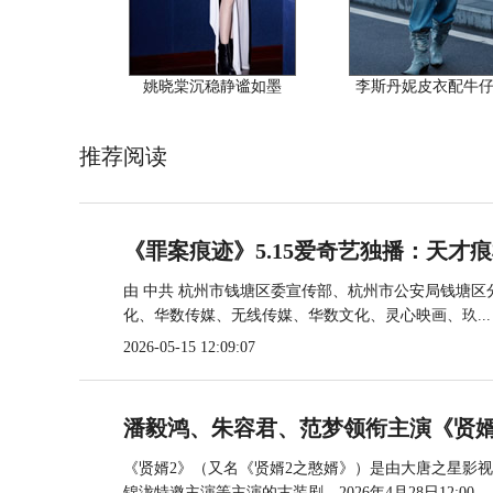
姚晓棠沉稳静谧如墨
李斯丹妮皮衣配牛
推荐阅读
《罪案痕迹》5.15爱奇艺独播：天才
由 中共 杭州市钱塘区委宣传部、杭州市公安局钱塘
化、华数传媒、无线传媒、华数文化、灵心映画、玖...
2026-05-15 12:09:07
潘毅鸿、朱容君、范梦领衔主演《贤婿2
《贤婿2》（又名《贤婿2之憨婿》）是由大唐之星影
锦泷特邀主演等主演的古装剧。2026年4月28日12:00...