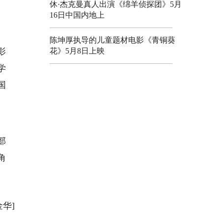
休·杰克曼真人出演《绵羊侦探团》5月
16日中国内地上
陈坤厚执导的儿童题材电影《青铜葵
花》5月8日上映
影
学
国
部
角
金华]