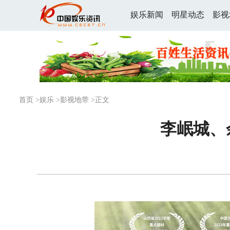
娱乐新闻
明星动态
影视
首页
>
娱乐
>
影视地带
>正文
李岷城、