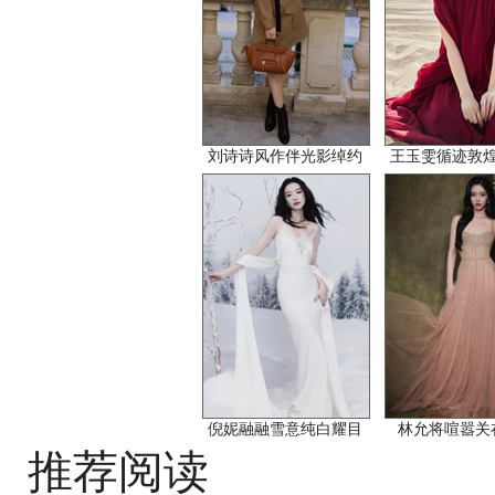
刘诗诗风作伴光影绰约
王玉雯循迹敦
倪妮融融雪意纯白耀目
林允将喧嚣关
推荐阅读