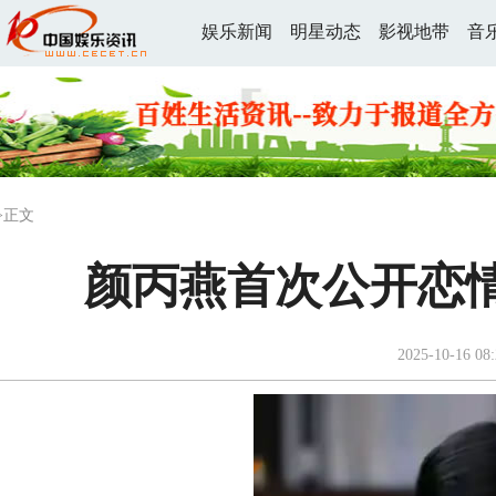
娱乐新闻
明星动态
影视地带
音
>正文
颜丙燕首次公开恋情
2025-10-16 08: