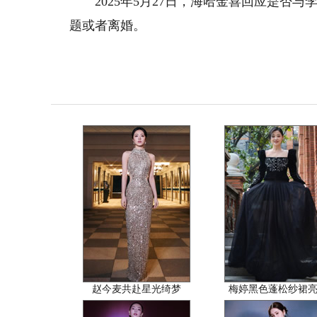
2025年5月27日，海哈金喜回应是否与
题或者离婚。
赵今麦共赴星光绮梦
梅婷黑色蓬松纱裙