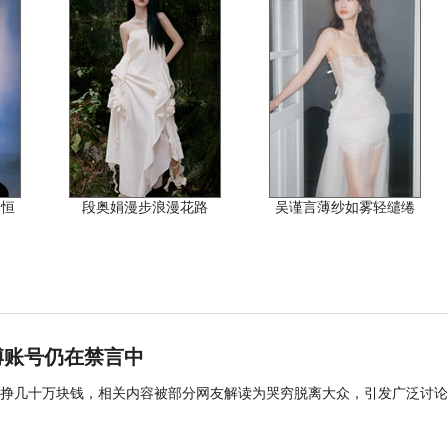
永恒
段奥娟漫步浪漫花路
吴谨言薄纱如雾轻缱绻
博账号仍在禁言中
戏就挣几十万块钱，相关内容被部分网友解读为哭穷脱离大众，引发广泛讨