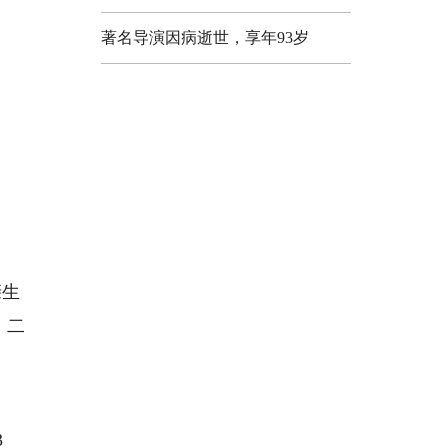
著名导演因病逝世，享年93岁
亲生
。二
3