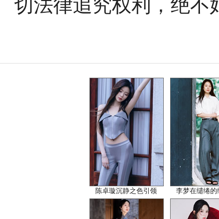
切法律追究权利，绝不
陈卓璇沉静之色引领
李梦在缱绻的