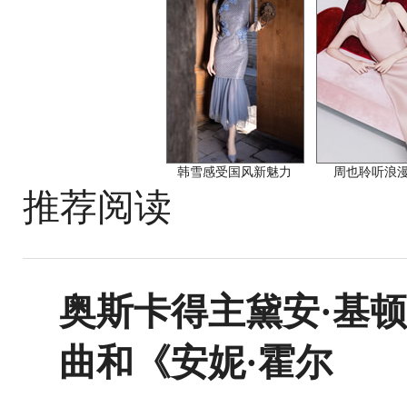
韩雪感受国风新魅力
周也聆听浪
推荐阅读
奥斯卡得主黛安·基
曲和《安妮·霍尔