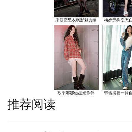
宋妍霏黑衣飒影魅力绽
梅婷无拘姿态
欧阳娜娜借星光作伴
韩雪捕捉一抹
推荐阅读