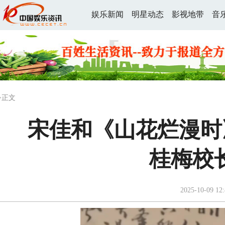
娱乐新闻
明星动态
影视地带
音
>正文
宋佳和《山花烂漫时
桂梅校
2025-10-09 12: