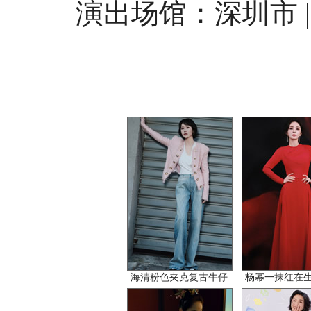
演出场馆：深圳市 |
海清粉色夹克复古牛仔
杨幂一抹红在