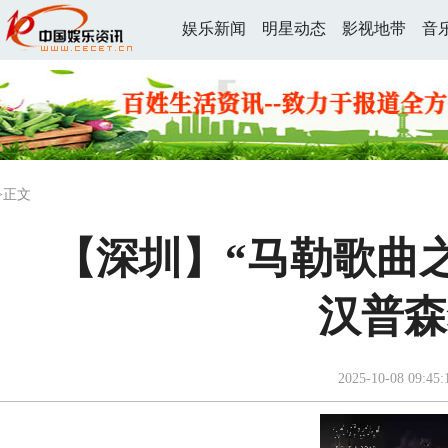
娱乐新闻
明星动态
影视地带
音
>正文
【深圳】“马勒歌曲
汉普森
2025-10-08 09:45: