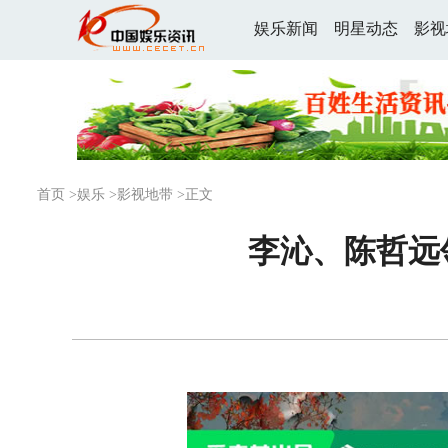
娱乐新闻
明星动态
影视
首页
>
娱乐
>
影视地带
>正文
李沁、陈哲远