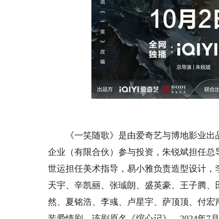
《一笑随歌》是由爱奇艺与博地影业出品
企业（有限合伙）参与投资，朱锐斌担任总
世运担任美术指导，易小雅负责造型设计，
天宇、辛凯丽、张珹朗、盛英豪、王子腾、
然、夏铭浩、李彧、卢星宇、萨顶顶、付宏
装爱情剧。该剧原名《绾心记》，2024年7月