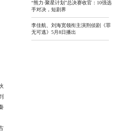
“熊力·聚星计划”总决赛收官：10强选
手对决，短剧界
李佳航、刘海宽领衔主演刑侦剧《罪
无可逃》5月8日播出
伙
刘
秦
古