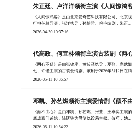
朱正廷、卢洋洋领衔主演《人间惊鸿客
《人间惊鸿客》是由北京爱奇艺科技有限公司、北京视
行担任总导演，张洋执导，孙博雅、倪艳编剧，朱正...
2026-04-30 10:37:16
代高政、何宣林领衔主演古装剧《两心
《两心不疑》是由张铭座、黄传泽执导，夏歌、寒武姗
七、许诺主演的古装爱情剧。该剧于2026年5月2日在腾.
2026-05-11 10:36:57
邓凯、孙艺燃领衔主演爱情剧《颜不由
《颜不由心》是由邓凯、孙艺燃、张萱、王卓奕主演的爱
底成豪门弟媳，陆廷骁为母复仇设局掌权。偏巧，她...
2026-05-11 10:54:22