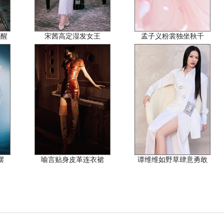
苏醒
宋茜高定湿发女王
孟子义粉裳独坐秋千
摆
喻言贴身皮革连衣裙
谭维维如野草肆意勇敢