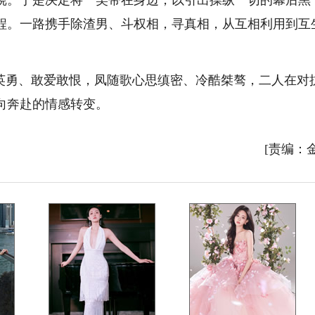
跷。于是决定将一笑带在身边，以引出操纵一切的幕后黑
程。一路携手除渣男、斗权相，寻真相，从互相利用到互
勇、敢爱敢恨，凤随歌心思缜密、冷酷桀骜，二人在对
向奔赴的情感转变。
[责编：