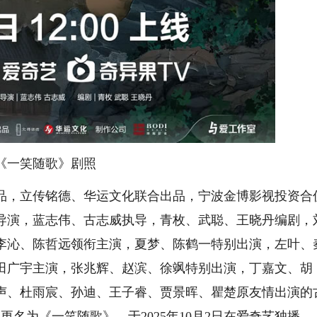
《一笑随歌》剧照
，立传铭德、华运文化联合出品，宁波金博影视投资合
导演，蓝志伟、古志威执导，青枚、武聪、王晓丹编剧，
李沁、陈哲远领衔主演，夏梦、陈鹤一特别出演，左叶、
田广宇主演，张兆辉、赵滨、徐飒特别出演，丁嘉文、胡
声、杜雨宸、孙迪、王子睿、贾景晖、瞿楚原友情出演的
更名为《一笑随歌》，于2025年10月2日在爱奇艺独播。