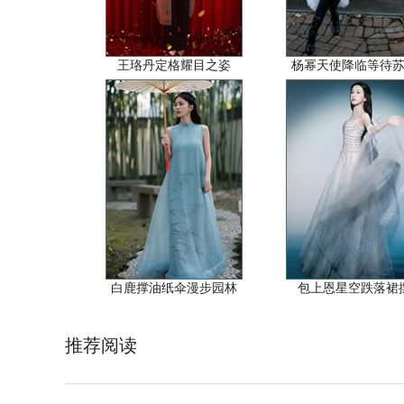
王珞丹定格耀目之姿
杨幂天使降临等待
白鹿撑油纸伞漫步园林
包上恩星空跌落裙
推荐阅读