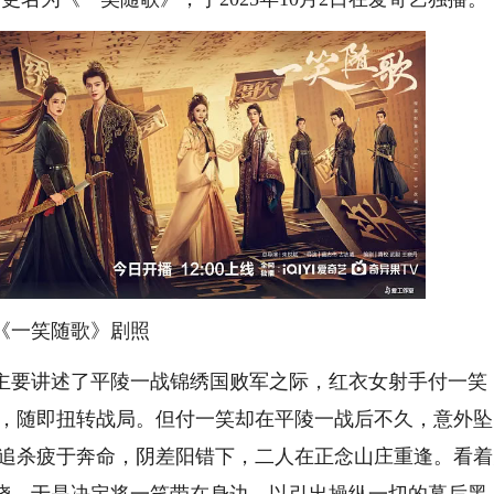
《一笑随歌》剧照
要讲述了平陵一战锦绣国败军之际，红衣女射手付一笑
歌，随即扭转战局。但付一笑却在平陵一战后不久，意外坠
人追杀疲于奔命，阴差阳错下，二人在正念山庄重逢。看着