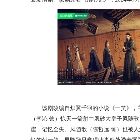
该剧改编自炽翼千羽的小说《一笑》，主
（李沁 饰）惊天一箭射中夙砂大皇子凤随
崖，记忆全失。凤随歌（陈哲远 饰）也被