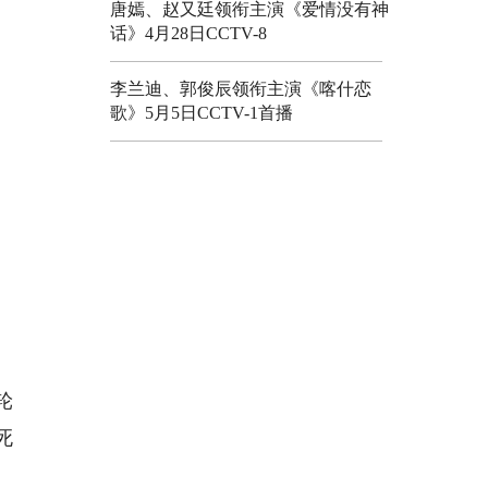
唐嫣、赵又廷领衔主演《爱情没有神
话》4月28日CCTV-8
李兰迪、郭俊辰领衔主演《喀什恋
歌》5月5日CCTV-1首播
。
轮
死