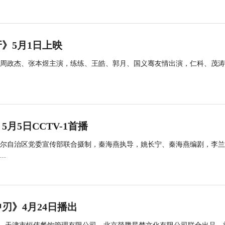
》5月1日上映
周政杰、张本煜主演，练练、王皓、郭月、国义骞友情出演，仁科、茂涛
5日CCTV-1首播
尔自治区党委宣传部联合摄制，秦海燕执导，姚长宁、秦海燕编剧，李兰
.
刃》4月24日播出