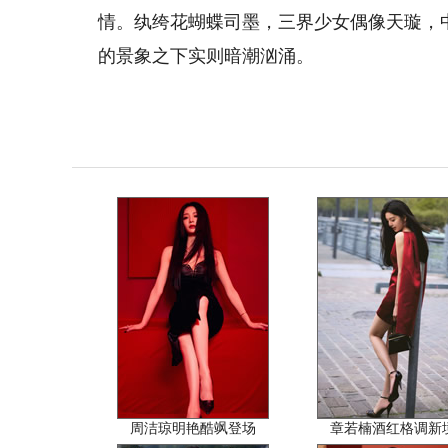
情。纨绔花蝴蝶司墨，三界少女偶像天璇，
的景象之下实则暗潮汹涌。
周洁琼明艳酷飒登场
章若楠酒红格调新