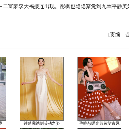
中二富豪李大福接连出现。彤枫也隐隐察觉到九幽平静美
[责编：
境
钟楚曦镌刻荧动之姿
毛晓彤暖光氤氲复古风