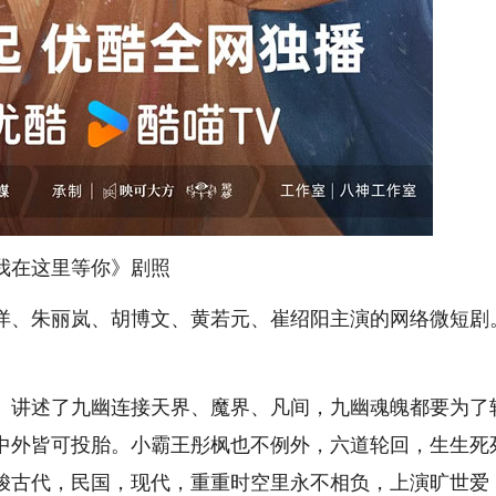
我在这里等你》剧照
、朱丽岚、胡博文、黄若元、崔绍阳主演的网络微短剧
讲述了九幽连接天界、魔界、凡间，九幽魂魄都要为了
中外皆可投胎。小霸王彤枫也不例外，六道轮回，生生死
梭古代，民国，现代，重重时空里永不相负，上演旷世爱