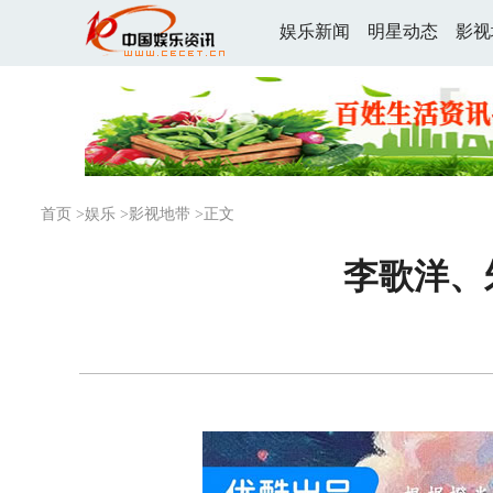
娱乐新闻
明星动态
影视
首页
>
娱乐
>
影视地带
>正文
李歌洋、