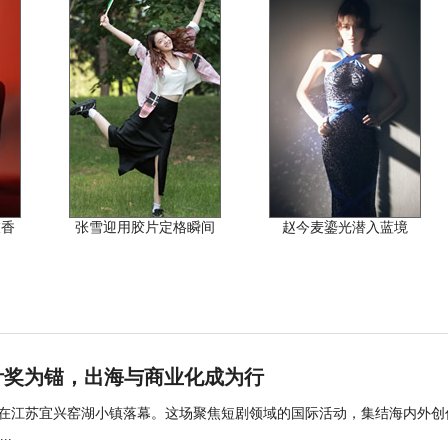
衣香
张雪迎用胶片定格瞬间
赵今麦鎏光潜入蓝境
叶奖为锚，出海与商业化成为行
艺术节在江苏宜兴窑湖小镇落幕。这场聚焦短剧领域的国际活动，集结海内外创
.