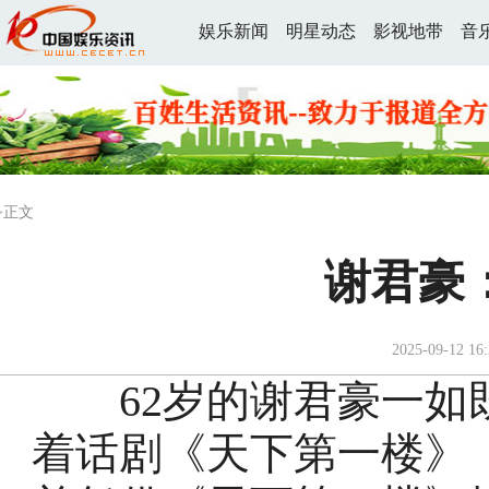
娱乐新闻
明星动态
影视地带
音
>正文
谢君豪
2025-09-12 16:
62岁的谢君豪一如
着话剧《天下第一楼》《S