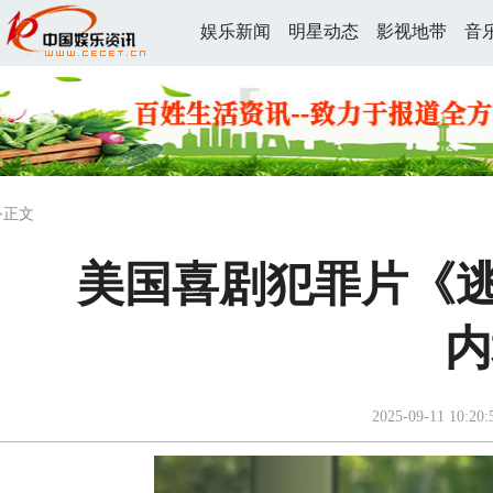
娱乐新闻
明星动态
影视地带
音
>正文
美国喜剧犯罪片《逃
内
2025-09-11 10:20: