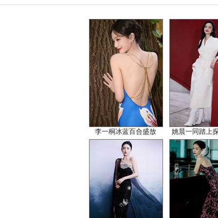
李一桐冰蓝百合盛放
姚晨一同踏上