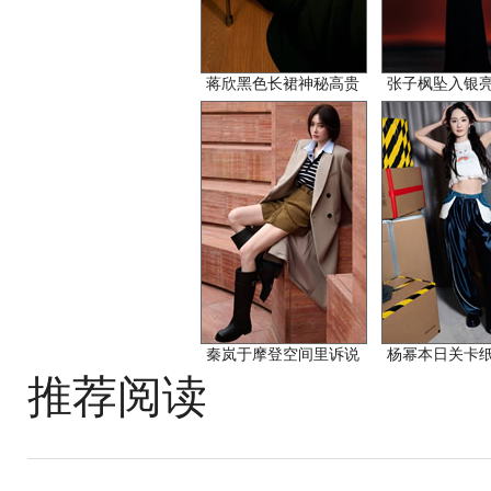
蒋欣黑色长裙神秘高贵
张子枫坠入银
秦岚于摩登空间里诉说
杨幂本日关卡
推荐阅读