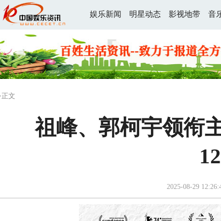
娱乐新闻
明星动态
影视地带
音
>正文
祖峰、郭柯宇领衔
1
2025-08-29 12:26: