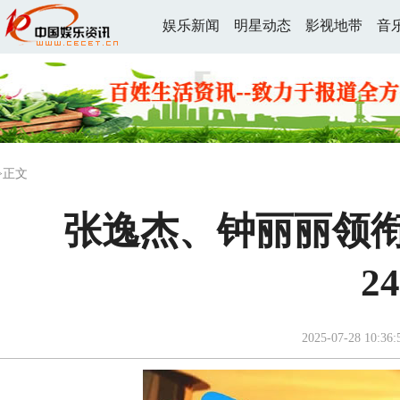
娱乐新闻
明星动态
影视地带
音
>正文
张逸杰、钟丽丽领
2
2025-07-28 10:36: