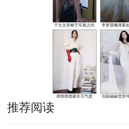
于文文穿梭于车厢之间
李梦晨曦薄雾
谭维维透露非凡气度
倪妮融融雪意
推荐阅读