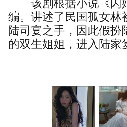
该剧根据小说《闪婚
编。讲述了民国孤女林
陆司宴之手，因此假扮
的双生姐姐，进入陆家