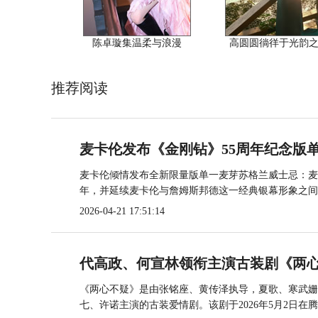
陈卓璇集温柔与浪漫
高圆圆徜徉于光韵
推荐阅读
麦卡伦发布《金刚钻》55周年纪念版单
麦卡伦倾情发布全新限量版单一麦芽苏格兰威士忌：麦卡
年，并延续麦卡伦与詹姆斯邦德这一经典银幕形象之间..
2026-04-21 17:51:14
代高政、何宣林领衔主演古装剧《两心
《两心不疑》是由张铭座、黄传泽执导，夏歌、寒武姗
七、许诺主演的古装爱情剧。该剧于2026年5月2日在腾.