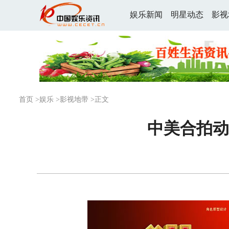
娱乐新闻
明星动态
影视
首页
>
娱乐
>
影视地带
>正文
中美合拍动