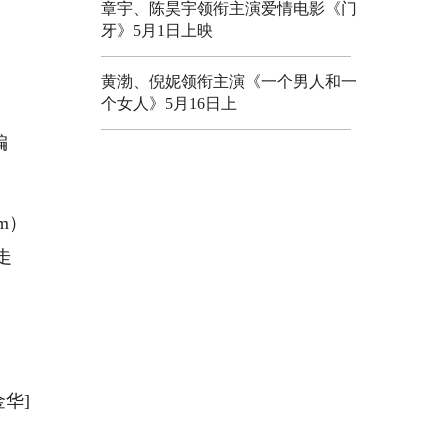
章宇、陈昊宇领衔主演爱情电影《门
牙》5月1日上映
黄渤、倪妮领衔主演《一个男人和一
个女人》5月16日上
编
m）
走
金华]