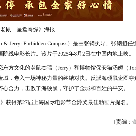
和老鼠：星盘奇缘》海报
ry: Forbidden Compass）是由张钢执导、张钢担任
院线电影长片。该片于2025年8月2日在中国内地上映。
文化的老鼠杰瑞（Jerry）和博物馆保安猫汤姆（To
金城，卷入一场神秘力量的终结对决。反派海硕鼠企图夺
齐心合力，击败了海硕鼠，守护了金城和百姓的平安。
缘》获得第27届上海国际电影节金爵奖最佳动画片提名。
[责编：