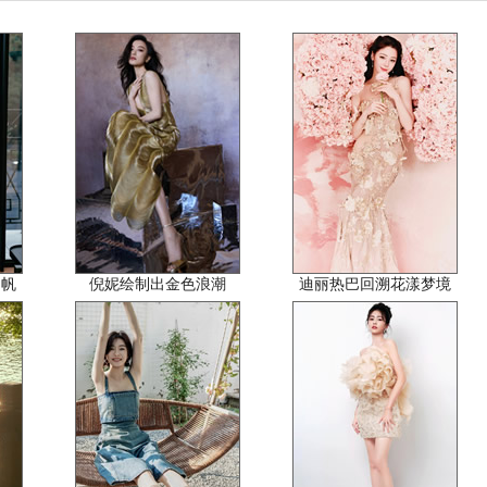
为帆
倪妮绘制出金色浪潮
迪丽热巴回溯花漾梦境