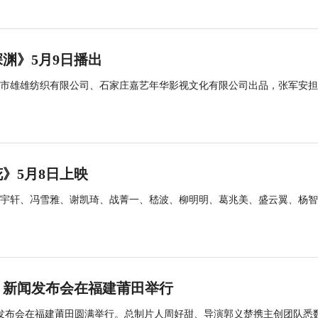
渊》5月9日播出
市雄雄纺织有限公司、石家庄嘉艺年华影视文化有限公司出品，张军安担
》5月8日上映
宇轩、冯雪雅、谢凯琦、战菁一、嵇波、柳明明、葛兆美、盛云翼、杨智
》新闻发布会在福建莆田举行
闻发布会在福建莆田圆满举行。总制片人周好甜、导演郭义楚携主创团队悉