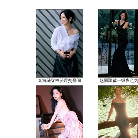
秦海璐穿梭荧屏交叠间
赵丽颖裁一缎夜色