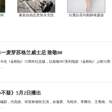
之间
秦岚自由恣意快乐无忧
白鹿以花勾勒静候盛放
一麦芽苏格兰威士忌 致敬00
伦《金刚钻》55周年纪念版，以致敬007系列电影《金刚钻》上映55周
.
不疑》5月2日播出
编剧，代高政、何宣林领衔主演，余逸蕾、马晗亦、李卿尔、王隽南、与
..