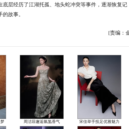
在底层经历了江湖托孤、地头蛇冲突等事件，逐渐恢复记
手的故事。
[责编：
丽梦
周洁琼邂逅氤氲香气
宋佳举手投足优雅魅力