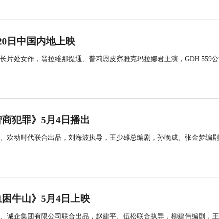
20日中国内地上映
片处女作，翁拉维那提通、普莉恩皮察雅克玛拉娜君主演，GDH 559公
商犯罪》5月4日播出
、欢动时代联合出品，刘海波执导，王少雄总编剧，孙晚成、张金梦编剧
困牛山》5月4日上映
、诚企集团有限公司联合出品，赵建平、伍松联合执导，柳建伟编剧，王