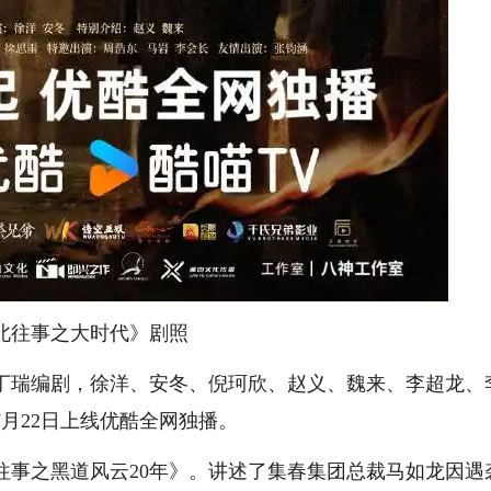
北往事之大时代》剧照
瑞编剧，徐洋、安冬、倪珂欣、赵义、魏来、李超龙、
7月22日上线优酷全网独播。
事之黑道风云20年》。讲述了集春集团总裁马如龙因遇