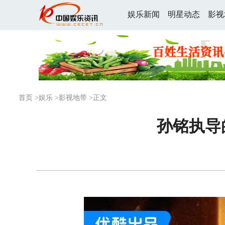
娱乐新闻
明星动态
影视
首页
>
娱乐
>
影视地带
>正文
孙铭执导