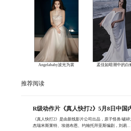
Angelababy波光为裳
孟佳如暗潮中的白
推荐阅读
R级动作片《真人快打2》5月8日中国
《真人快打2》是由新线影片公司出品，原子怪兽/破
杰瑞米斯莱特、埃德布恩、约翰托拜亚斯编剧，刘易...