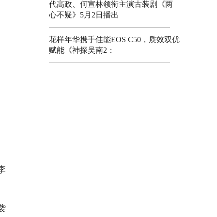
代高政、何宣林领衔主演古装剧《两
心不疑》5月2日播出
花样年华携手佳能EOS C50，质效双优
赋能《神探吴南2：
李
袭