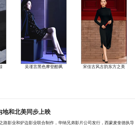
鲸
吴谨言黑色摩登酷飒
宋佳古风古韵东方之美
内地和北美同步上映
碎之路影业和炉边影业联合制作，华纳兄弟影片公司发行，西蒙麦奎德执导