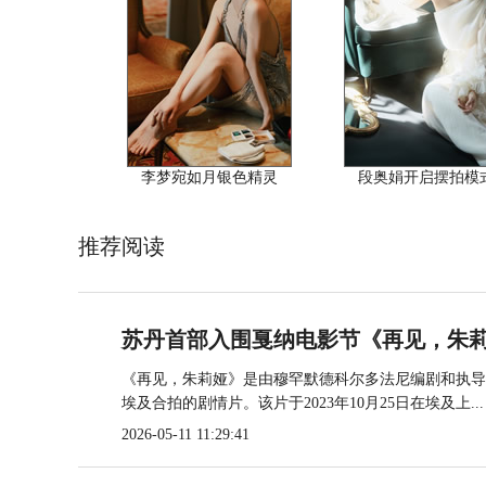
李梦宛如月银色精灵
段奥娟开启摆拍模
推荐阅读
苏丹首部入围戛纳电影节《再见，朱莉
《再见，朱莉娅》是由穆罕默德科尔多法尼编剧和执导
埃及合拍的剧情片。该片于2023年10月25日在埃及上...
2026-05-11 11:29:41