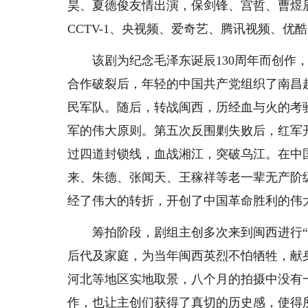
昊、夏德俊友情出演，保剑锋、宫哲、曹煜辰
CCTV-1、央视频、爱奇艺、腾讯视频、优酷、芒
该剧为纪念毛泽东诞辰130周年而创作，主要
合作破裂后，年轻的中国共产党组织了南昌
民军队。随后，转战闽西，历经血与火的考
军的伟大原则。第五次反围剿失败后，红军
过四道封锁线，血战湘江，突破乌江。在中
来、朱德、张闻天、王稼祥等老一辈无产阶级
经了伟大的转折，开创了中国革命胜利的伟
筹拍阶段，剧组主创多次来到闽西进行“深
后代及家庭，为当年闽西英烈不怕牺牲，献身
河北等地区实地取景，八个月的拍摄中没有
作，也让主创们获得了真切的历史感，使得