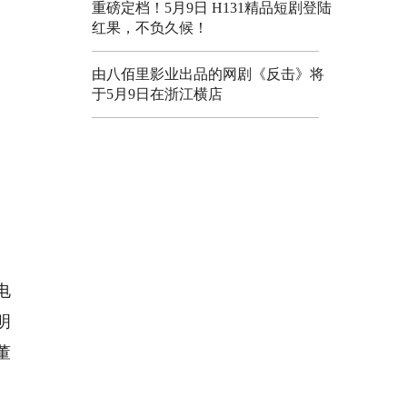
重磅定档！5月9日 H131精品短剧登陆
红果，不负久候！
由八佰里影业出品的网剧《反击》将
于5月9日在浙江横店
电
明
董