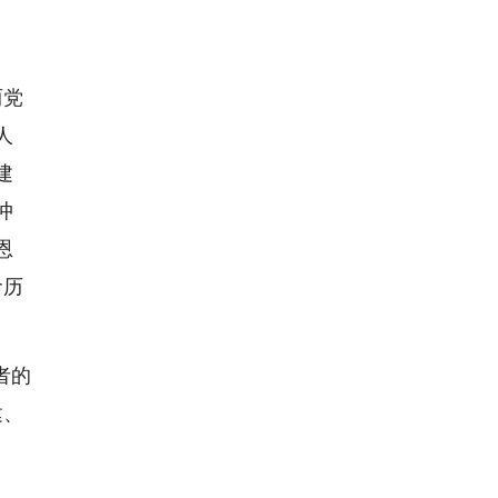
两党
人
建
冲
恩
命历
者的
建、