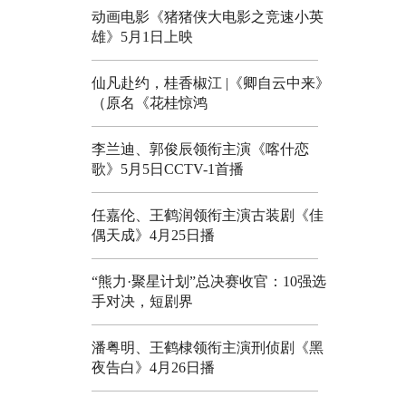
动画电影《猪猪侠大电影之竞速小英
雄》5月1日上映
仙凡赴约，桂香椒江 |《卿自云中来》
（原名《花桂惊鸿
李兰迪、郭俊辰领衔主演《喀什恋
歌》5月5日CCTV-1首播
任嘉伦、王鹤润领衔主演古装剧《佳
偶天成》4月25日播
“熊力·聚星计划”总决赛收官：10强选
手对决，短剧界
潘粤明、王鹤棣领衔主演刑侦剧《黑
夜告白》4月26日播