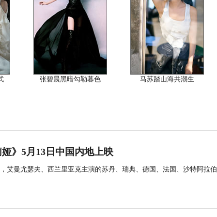
式
张碧晨黑暗勾勒暮色
马苏踏山海共潮生
娅》5月13日中国内地上映
，艾曼尤瑟夫、西兰里亚克主演的苏丹、瑞典、德国、法国、沙特阿拉伯