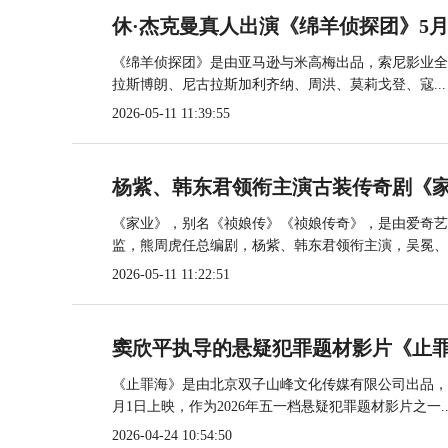
休·杰克曼真人出演《绵羊侦探团》5月
《绵羊侦探团》是由亚马逊与米高梅出品，索尼影业全
拉斯博朗、尼古拉斯加利齐纳、周洪、莫莉戈登、寇...
2026-05-11 11:39:55
杨紫、韩东君领衔主演古装传奇剧《家业》
《家业》，别名《祯娘传》《祯娘传奇》，是由爱奇艺
监，熊周虎任总编剧，杨紫、韩东君领衔主演，吴冕、..
2026-05-11 11:22:51
窦欣平执导的悬疑犯罪题材影片《止罪
《止罪海》是由北京双子山峰文化传媒有限公司出品，窦
月1日上映，作为2026年五一档悬疑犯罪题材影片之一..
2026-04-24 10:54:50