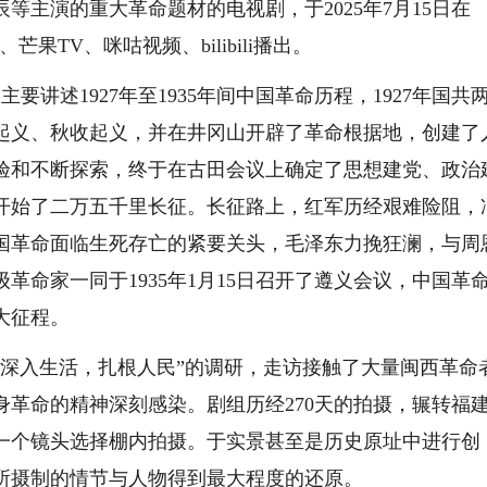
等主演的重大革命题材的电视剧，于2025年7月15日在
果TV、咪咕视频、bilibili播出。
讲述1927年至1935年间中国革命历程，1927年国共
起义、秋收起义，并在井冈山开辟了革命根据地，创建了
验和不断探索，终于在古田会议上确定了思想建党、政治
开始了二万五千里长征。长征路上，红军历经艰难险阻，
国革命面临生死存亡的紧要关头，毛泽东力挽狂澜，与周
革命家一同于1935年1月15日召开了遵义会议，中国革
大征程。
入生活，扎根人民”的调研，走访接触了大量闽西革命
革命的精神深刻感染。剧组历经270天的拍摄，辗转福
一个镜头选择棚内拍摄。于实景甚至是历史原址中进行创
所摄制的情节与人物得到最大程度的还原。