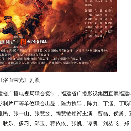
《浴血荣光》剧照
省广播电视局联合摄制，福建省广播影视集团直属福建
影制片厂等单位联合出品，陈力执导，陈力、丁涵、丁旸
维民、张一山、张慧雯、陶慧敏领衔主演，曹磊、侯勇、
、耿乐、多习、郑玉、蒋依依、张帆、谭凯、刘丛飞、郑