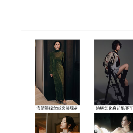
海清墨绿丝绒套装现身
姚晓棠化身超酷赛