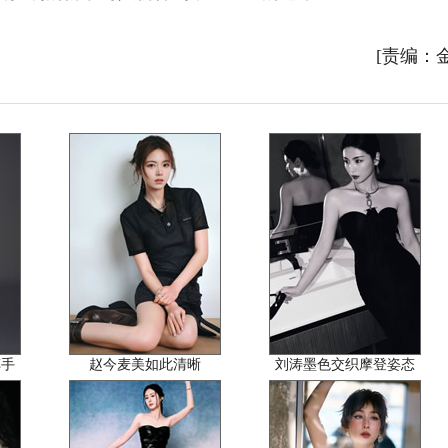
[责编：
车手
赵今麦美如此清晰
刘涛墨色交织摩登姿态