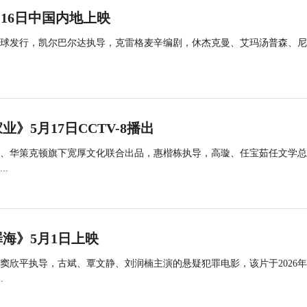
16日中国内地上映
球发行，凯尔巴尔达执导，克雷格麦辛编剧，休杰克曼、艾玛汤普森、尼
5月17日CCTV-8播出
、华策克顿旗下宽厚文化联合出品，惠楷栋执导，高璇、任宝茹任文学总
.
海》5月1日上映
欣平执导，古斌、覃文静、刘润楠主演的悬疑犯罪电影，该片于2026年
.