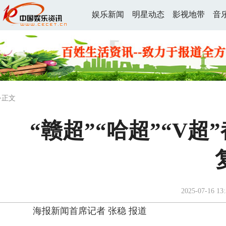
娱乐新闻
明星动态
影视地带
音
>正文
“赣超”“哈超”“V超
2025-07-16 13:
海报新闻首席记者 张稳 报道