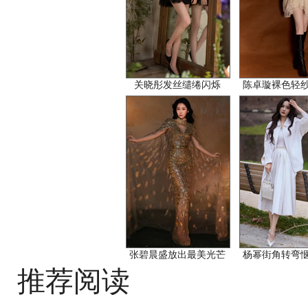
关晓彤发丝缱绻闪烁
陈卓璇裸色轻
张碧晨盛放出最美光芒
杨幂街角转弯
推荐阅读