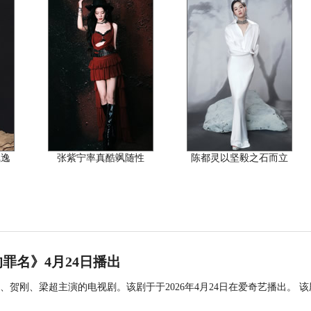
飘逸
张紫宁率真酷飒随性
陈都灵以坚毅之石而立
罪名》4月24日播出
贺刚、梁超主演的电视剧。该剧于于2026年4月24日在爱奇艺播出。 该