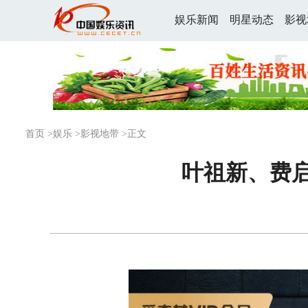
娱乐新闻
明星动态
影视
首页
>
娱乐
>
影视地带
>正文
叶祖新、费启