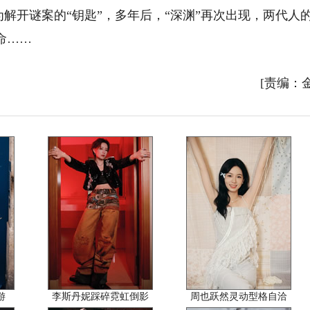
为解开谜案的“钥匙”，多年后，“深渊”再次出现，两代人
命……
[责编：
游
李斯丹妮踩碎霓虹倒影
周也跃然灵动型格自洽