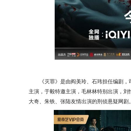
《灭罪》是由阎美玲、石玮担任编剧，司
主演，于毅特邀主演，毛林林特别出演，刘怡
大奇、朱铁、张陆友情出演的刑侦悬疑网剧。该