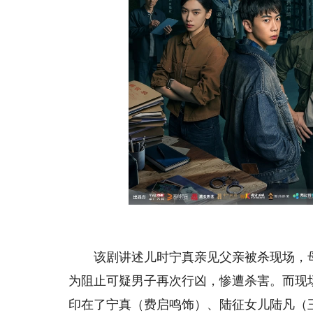
该剧讲述儿时宁真亲见父亲被杀现场，母
为阻止可疑男子再次行凶，惨遭杀害。而现
印在了宁真（费启鸣饰）、陆征女儿陆凡（