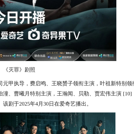
《灭罪》剧照
元甲执导，费启鸣、王晓赟子领衔主演，叶祖新特别领
潼、曹曦月特别主演，王瀚闻、贝勒、贾宏伟主演 [10]
剧于2025年4月30日在爱奇艺播出。