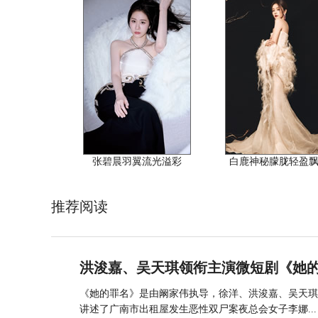
张碧晨羽翼流光溢彩
白鹿神秘朦胧轻盈
推荐阅读
洪浚嘉、吴天琪领衔主演微短剧《她的
《她的罪名》是由阚家伟执导，徐洋、洪浚嘉、吴天琪、
讲述了广南市出租屋发生恶性双尸案夜总会女子李娜...