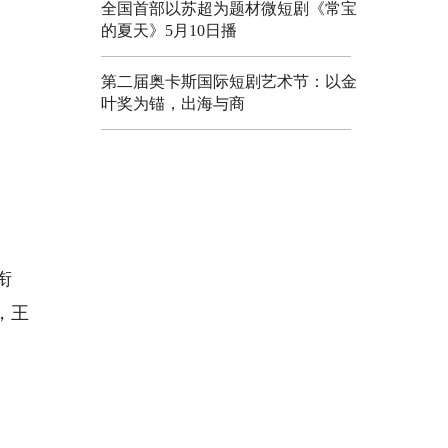
全国首部以苏超为题材微短剧《常宝
的夏天》5月10日播
第二届奥卡斯国际短剧艺术节：以金
叶奖为锚，出海与商
衔
，王