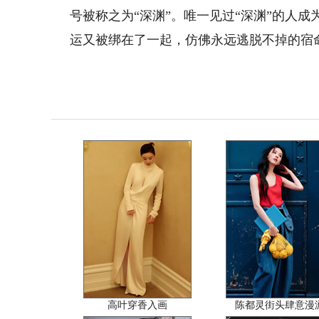
号被称之为“深渊”。唯一见过“深渊”的人成
运又被绑在了一起，仿佛永远逃脱不掉的宿
高叶穿香入画
陈都灵街头肆意漫