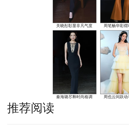
关晓彤彰显非凡气度
周笔畅华彩熠
秦海璐尽释时尚格调
周也云间跃动
推荐阅读