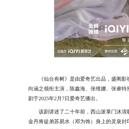
《仙台有树》是由爱奇艺出品，盛阁影视
向涵之领衔主演，陈鑫海、张维娜、张睿特
剧于2025年2月7日爱奇艺播出。
该剧讲述了二十年前，西山派掌门沐清歌
金丹将徒弟苏易水（邓为饰）身上的灵泉封