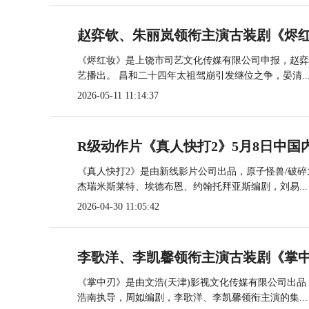
赵弈钦、朱丽岚领衔主演古装剧《烬红
《烬红妆》是上饶市司艺文化传媒有限公司申报，赵弈钦
艺播出。 昌和二十四年太祖驾崩引发继位之争，晏清..
2026-05-11 11:14:37
R级动作片《真人快打2》5月8日中国
《真人快打2》是由新线影片公司出品，原子怪兽/破
杰瑞米斯莱特、埃德布恩、约翰托拜亚斯编剧，刘易...
2026-04-30 11:05:42
李歌洋、李凯馨领衔主演古装剧《掌中
《掌中刃》是由文浩(天津)影视文化传媒有限公司出
浩南执导，周姒编剧，李歌洋、李凯馨领衔主演的集...