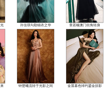
阳光
许佳琪勾勒锦衣之华
章若楠澳门街角转身
而来
钟楚曦流转于光影之间
金晨暮色绰约鎏金掠影