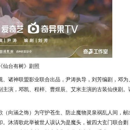
《仙台有树》剧照
、诸神联盟影业联合出品，尹涛执导，刘芳编剧，邓为
别主演，邓凯、程梓、曹煜辰、艾米主演的古装仙侠剧。
（向涵之饰）为守护苍生、防止魔物灵泉祸乱人间，献
印。沐清歌此举被世人误认为是魔头，被四大玄门联合剿