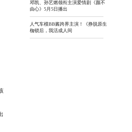
邓凯、孙艺燃领衔主演爱情剧《颜不
由心》5月5日播出
人气车模BB酱跨界主演！《挣脱原生
枷锁后，我活成人间
、
该
出