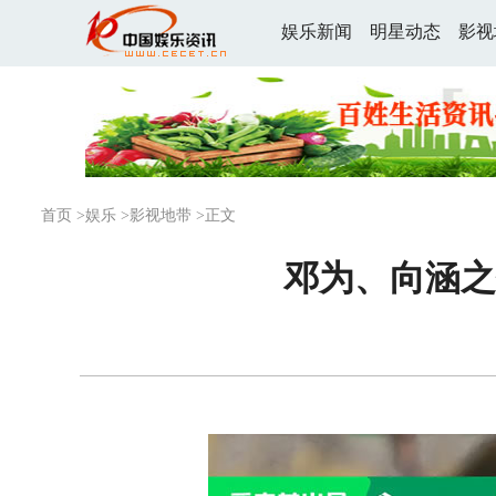
娱乐新闻
明星动态
影视
首页
>
娱乐
>
影视地带
>正文
邓为、向涵之