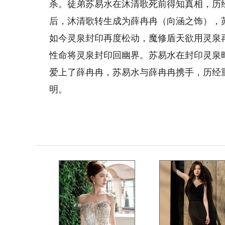
杀。徒弟苏易水在沐清歌死前得知真相，历
后，沐清歌转生成为薛冉冉（向涵之饰），
如今灵泉封印再度松动，魔修盾天欲用灵泉
性命将灵泉封印回幽界。苏易水在封印灵泉
爱上了薛冉冉，苏易水与薛冉冉携手，历经
明。