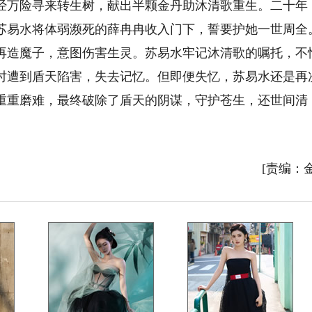
经万险寻来转生树，献出半颗金丹助沐清歌重生。二十年
苏易水将体弱濒死的薛冉冉收入门下，誓要护她一世周全
再造魔子，意图伤害生灵。苏易水牢记沐清歌的嘱托，不
时遭到盾天陷害，失去记忆。但即便失忆，苏易水还是再
重重磨难，最终破除了盾天的阴谋，守护苍生，还世间清
[责编：