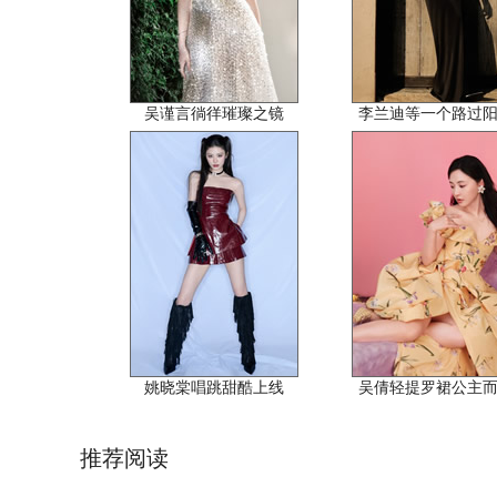
吴谨言徜徉璀璨之镜
李兰迪等一个路过
姚晓棠唱跳甜酷上线
吴倩轻提罗裙公主
推荐阅读