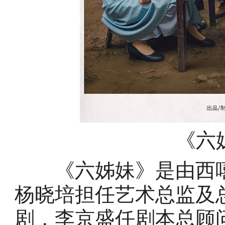
《六
《六姊妹》是由西嘻
杨晓培担任艺术总监及
剧，李京盛任剧本总顾