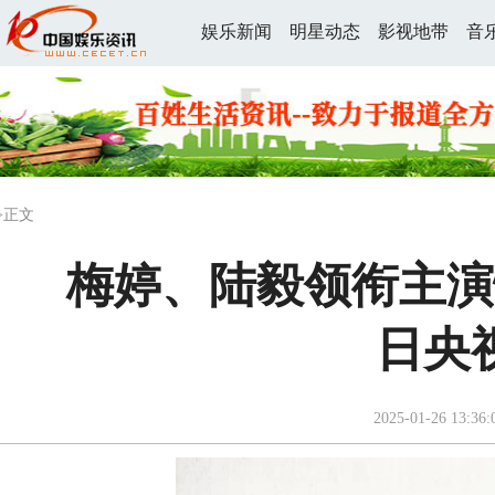
娱乐新闻
明星动态
影视地带
音
>正文
梅婷、陆毅领衔主演
日央
2025-01-26 13:36: