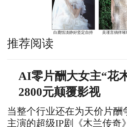
白鹿恬淡静好坚定自持
吴谨言徜徉璀
推荐阅读
AI零片酬大女主“花
2800元颠覆影视
当整个行业还在为天价片酬
主演的超级IP剧《木兰传