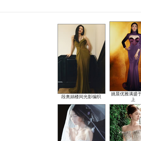
姚晨优雅满盛
段奥娟楼间光影编织
上