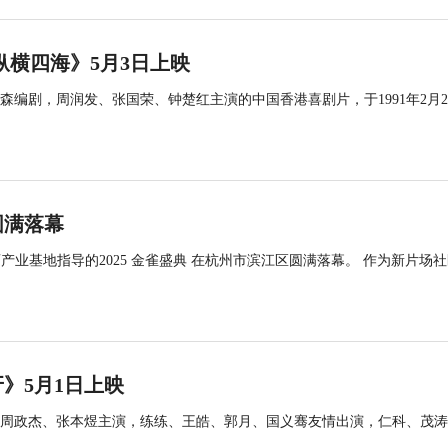
纵横四海》5月3日上映
编剧，周润发、张国荣、钟楚红主演的中国香港喜剧片，于1991年2月
.
圆满落幕
动画产业基地指导的2025 金雀盛典 在杭州市滨江区圆满落幕。 作为新片场
》5月1日上映
周政杰、张本煜主演，练练、王皓、郭月、国义骞友情出演，仁科、茂涛