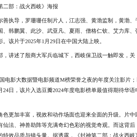
第二部：战火西岐》海报
善执导，罗珊珊任制片人，江志强、黄渤监制，黄渤、
国、韩鹏翼、此沙、武亚凡、夏雨、僧格仁钦、艾力库、
该片于2025年1月29日在中国大陆上映。
，讲述了殷商大军兵临城下，西岐保卫战一触即发，关
年度中国电影大数据暨电影频道M榜荣誉之夜的年度关注影片
24日，该片入选豆瓣2024年度电影榜单最值得期待华语
色更加丰富，视效和动作场面也迎来全面的升级。片中
有仙法、神兽助阵等充满奇幻色彩的视觉奇观。而这背后
的特效品质与镜头量。据透露，《封神第二部：战火西岐