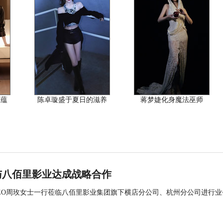
意蕴
陈卓璇盛于夏日的滋养
蒋梦婕化身魔法巫师
与八佰里影业达成战略合作
司CEO周玫女士一行莅临八佰里影业集团旗下横店分公司、杭州分公司进行业