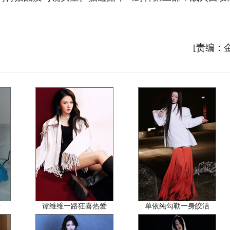
[责编：
暗
谭维维一路狂喜热爱
单依纯勾勒一身皎洁