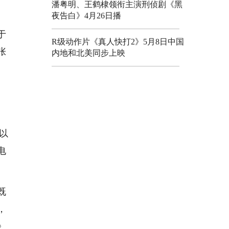
潘粤明、王鹤棣领衔主演刑侦剧《黑
夜告白》4月26日播
于
R级动作片《真人快打2》5月8日中国
张
内地和北美同步上映
；以
电
既
，
》