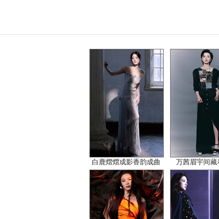
白鹿熠熠成影香韵成曲
万茜眉宇间藏