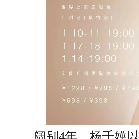
阔别4年，杨千嬅以