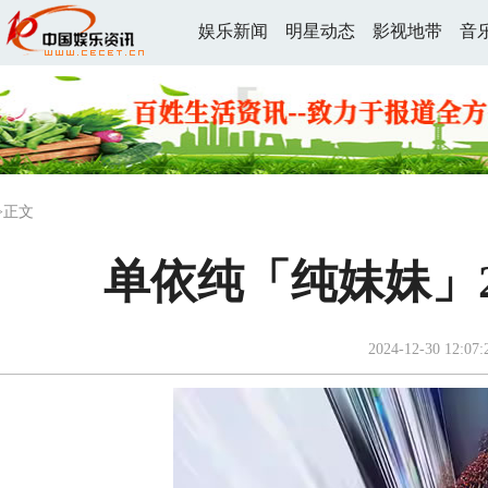
娱乐新闻
明星动态
影视地带
音
>正文
单依纯「纯妹妹」2
2024-12-30 12:07: