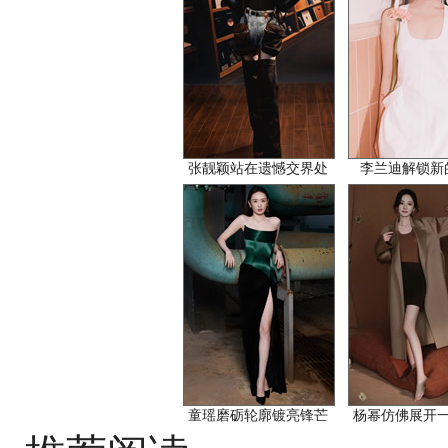
张靓颖站在遗憾交界处
李兰迪解锁新
童瑶磨砺轮廓镀亮锋芒
杨幂仿佛展开