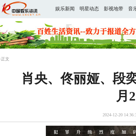
娱乐新闻
明星动态
影视地带
音
>正文
肖央、佟丽娅、段奕
月
2024-12-20 14:36: