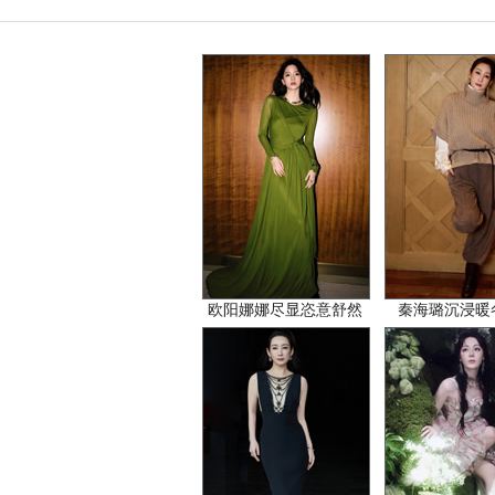
欧阳娜娜尽显恣意舒然
秦海璐沉浸暖