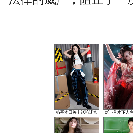
杨幂本日关卡纸箱迷宫
彭小苒水下人