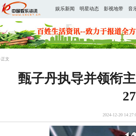
娱乐新闻
明星动态
影视地带
音
>正文
甄子丹执导并领衔主
2
2024-12-20 14:27: