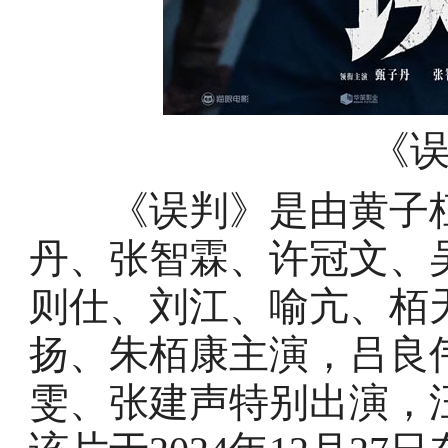
《
《误判》是由黄子桓
丹、张智霖、许冠文、
则仕、刘江、喻亢、栢
扬、朱栢康主演，吕良
雯、张建声特别出演，