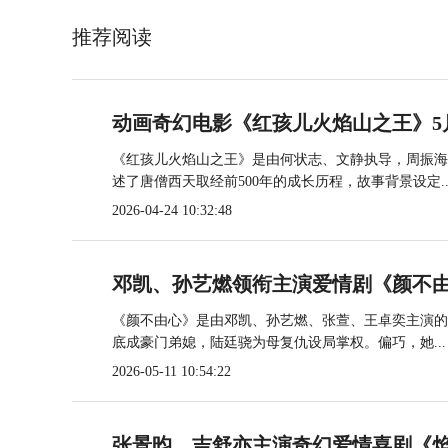
推荐阅读
动画奇幻电影《红孩儿火焰山之王》5
《红孩儿火焰山之王》是由何状志、文静执导，周振海编
述了唐僧西天取经前500年的成长历程，故事背景设定..
2026-04-24 10:32:48
邓凯、孙艺燃领衔主演爱情剧《颜不由
《颜不由心》是由邓凯、孙艺燃、张萱、王卓奕主演的爱
底成豪门弟媳，陆廷骁为母复仇设局掌权。偏巧，她...
2026-05-11 10:54:22
张景昀、吉舒亦主演奇幻爱情喜剧《焰