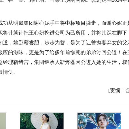
崔一梁、郭星冶、马栗主演的网剧。该剧定档2024年1
功从明岚集团谢心妮手中将中标项目撬走，而谢心妮正
妮将计就计把王心妍挖进公司为己所用，并将其踩在脚下
知道，她卧薪尝胆，步步为营，是为了让曾抛妻弃女的父
报应的滋味，更是为了给多年前惨死的弟弟讨回公道！在
总经理靳绪言，集团继承人靳烨磊因公进入她的生活，叔
恨情仇。
[责编：