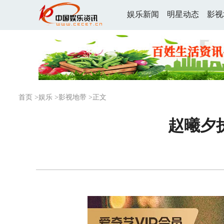
娱乐新闻
明星动态
影视
首页
>
娱乐
>
影视地带
>正文
赵曦夕