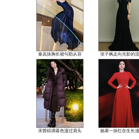
秦岚抹胸长裙勾勒从容
张子枫走向光影的
宋茜棕调暮色漫过肩头
杨幂一抹红在生长