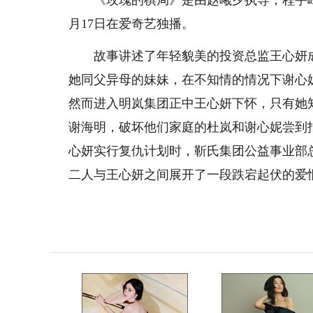
《玫瑰的棋局》是由赵曦夕执导，程宇峰、
月17日在爱奇艺独播。
故事讲述了年轻貌美的投资总监王心妍成
她同父异母的妹妹，在不知情的情况下谢心
然而进入明岚集团正中王心妍下怀，只有她
谢海明，破坏他们家庭的杜岚和谢心妮尝到
心妍实行复仇计划时，靳氏集团公益事业部
二人与王心妍之间展开了一段跌宕起伏的爱