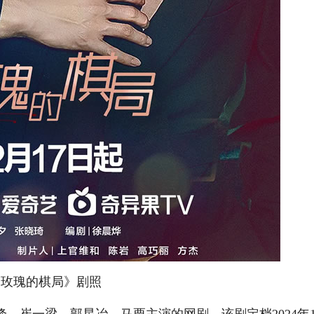
《玫瑰的棋局》剧照