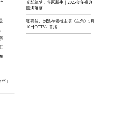
2
光影筑梦，雀跃新生｜2025金雀盛典
圆满落幕
是
张嘉益、刘浩存领衔主演《主角》5月
10日CCTV-1首播
，
亲
王
侄
金华]