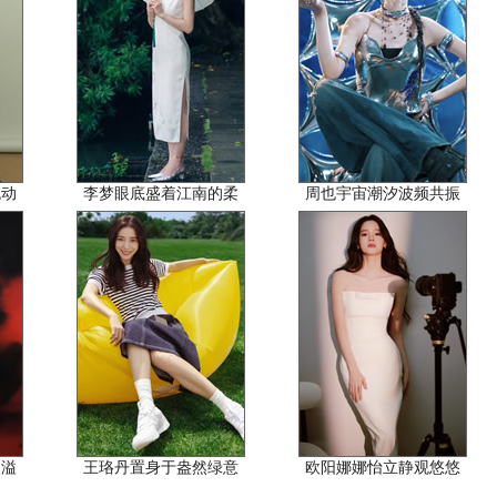
流动
李梦眼底盛着江南的柔
周也宇宙潮汐波频共振
漫溢
王珞丹置身于盎然绿意
欧阳娜娜怡立静观悠悠