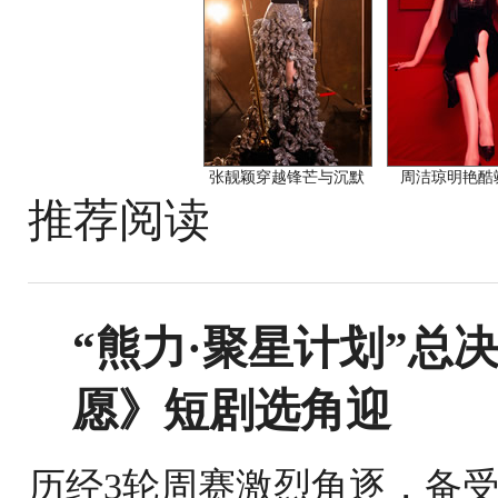
张靓颖穿越锋芒与沉默
周洁琼明艳酷
推荐阅读
“熊力·聚星计划”总
愿》短剧选角迎
历经3轮周赛激烈角逐，备