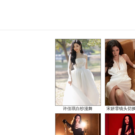
许佳琪白纱漫舞
宋妍霏镜头切