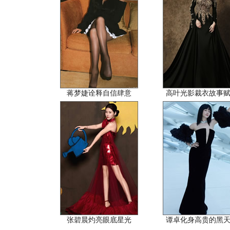
蒋梦婕诠释自信肆意
高叶光影裁衣故事
张碧晨灼亮眼底星光
谭卓化身高贵的黑