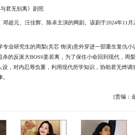
《与君无别离》剧照
元、汪佳辉、陈卓主演的网剧。该剧于2024年11月2
业研究生的周梨(关芯 饰演)意外穿进一部重生复仇小
)追杀的反派大BOSS姜若离，为了保住小命回到现代，周
离人设，对内忍辱负重，利用现代所学知识，协助君无烨调
事。
[责编：