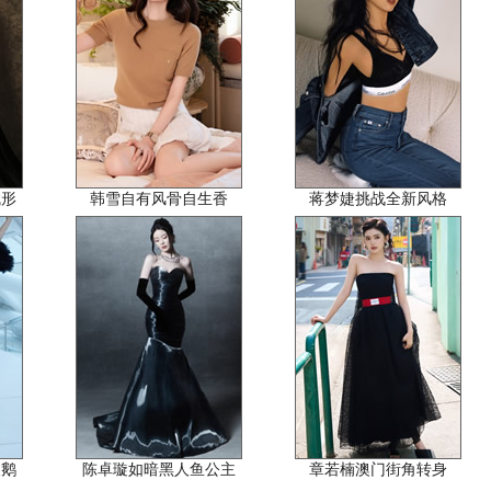
赋形
韩雪自有风骨自生香
蒋梦婕挑战全新风格
天鹅
陈卓璇如暗黑人鱼公主
章若楠澳门街角转身