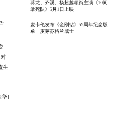
蒋龙、齐溪、杨超越领衔主演《10间
敢死队》5月1日上映
9
麦卡伦发布《金刚钻》55周年纪念版
单一麦芽苏格兰威士
说
梨对
查生
金华]