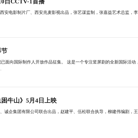
日CCTV-1首播
西安电影制片厂、西安兆麦影视出品，张艺谋监制，张嘉益艺术总监，李
影节
，现已面向国际制作人开放作品征集。 这是一个专注竖屏剧的全新国际活动
.
困牛山》5月4日上映
、诚企集团有限公司联合出品，赵建平、伍松联合执导，柳建伟编剧，王