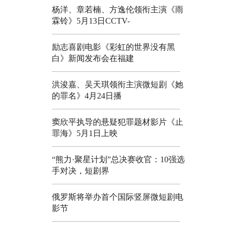
杨洋、章若楠、方逸伦领衔主演《雨
霖铃》5月13日CCTV-
励志喜剧电影《彩虹的世界没有黑
白》新闻发布会在福建
洪浚嘉、吴天琪领衔主演微短剧《她
的罪名》4月24日播
窦欣平执导的悬疑犯罪题材影片《止
罪海》5月1日上映
“熊力·聚星计划”总决赛收官：10强选
手对决，短剧界
俄罗斯将举办首个国际竖屏微短剧电
影节