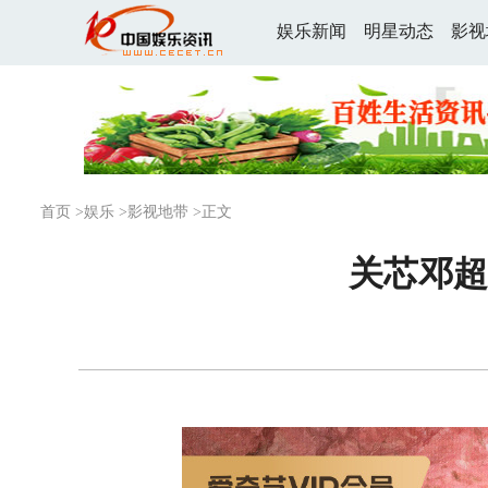
娱乐新闻
明星动态
影视
首页
>
娱乐
>
影视地带
>正文
关芯邓超