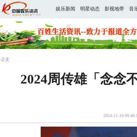
娱乐新闻
明星动态
影视地带
音
>正文
2024周传雄「念念
2024-11-19 09:48: