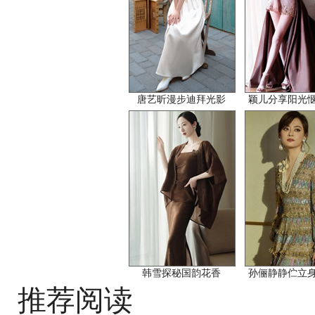
唐艺昕漫步迪拜光影
颖儿分享阳光
韩雪探秘国韵花香
孙俪静静伫立
推荐阅读