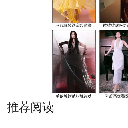
张靓颖轻盈漾起涟漪
谭维维魅惑灵
单依纯撕破纠缠舞动
宋茜高定湿
推荐阅读