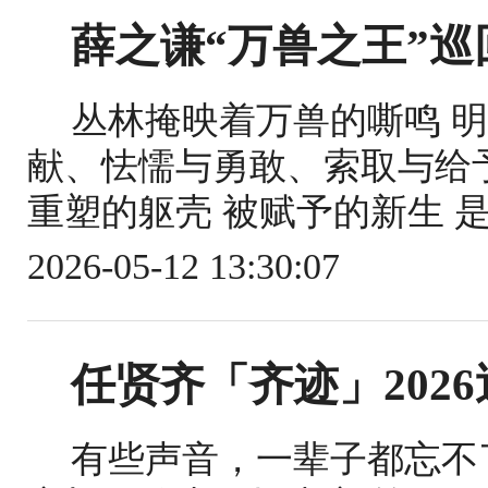
薛之谦“万兽之王”巡
丛林掩映着万兽的嘶鸣 
献、怯懦与勇敢、索取与给予
重塑的躯壳 被赋予的新生 是既
2026-05-12 13:30:07
任贤齐「齐迹」202
有些声音，一辈子都忘不