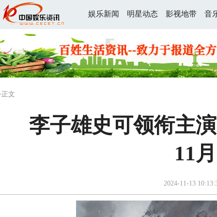
娱乐新闻
明星动态
影视地带
音
>正文
李子雄史可领衔主演
11
2024-11-13 10:13: