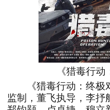
《猎毒行动
《猎毒行动：终极对
监制，董飞执导，李抒
郑钧颢、卢卓婕、穆立