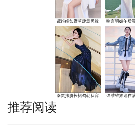
谭维维如野草肆意勇敢
喻言明媚午后
秦岚抹胸长裙勾勒从容
谭维维旅途在
推荐阅读