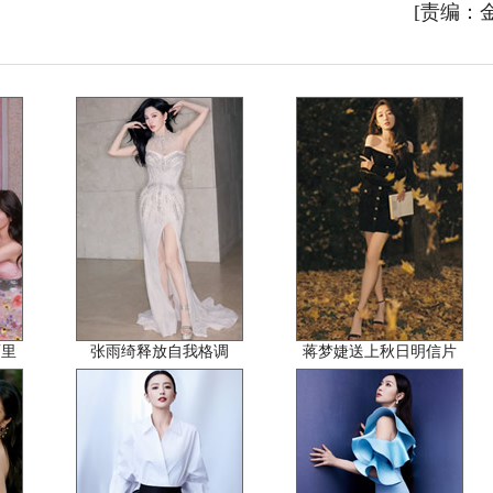
[责编：
画里
张雨绮释放自我格调
蒋梦婕送上秋日明信片