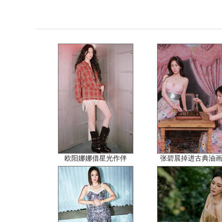
欧阳娜娜借星光作伴
张碧晨掉进古典油