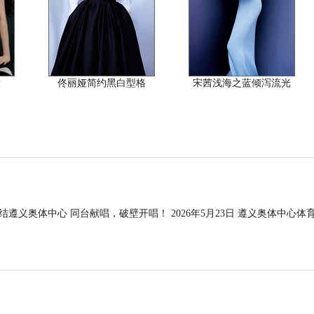
放
佟丽娅简约黑白型格
宋茜浅海之蓝倾泻流光
集结遵义奥体中心 同台献唱，破壁开唱！ 2026年5月23日 遵义奥体中心体