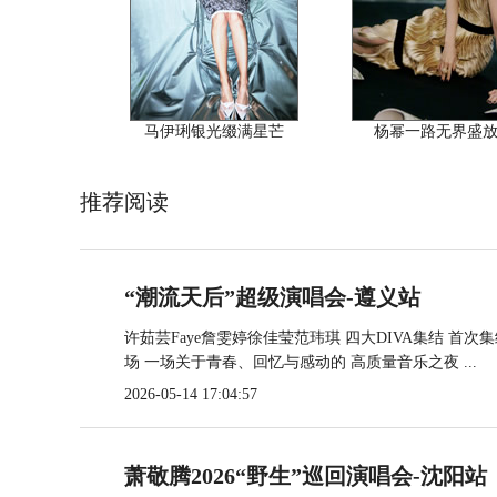
马伊琍银光缀满星芒
杨幂一路无界盛
推荐阅读
“潮流天后”超级演唱会-遵义站
许茹芸Faye詹雯婷徐佳莹范玮琪 四大DIVA集结 首次
场 一场关于青春、回忆与感动的 高质量音乐之夜 ...
2026-05-14 17:04:57
萧敬腾2026“野生”巡回演唱会-沈阳站