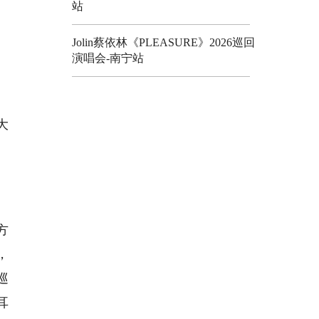
站
Jolin蔡依林《PLEASURE》2026巡回
演唱会-南宁站
大
。
。
。
方
，
巡
耳