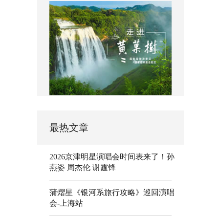
最热文章
2026京津明星演唱会时间表来了！孙
燕姿 周杰伦 谢霆锋
蒲熠星《银河系旅行攻略》巡回演唱
会-上海站