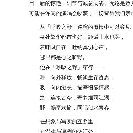
目一新的惊艳，细节与诚意满满。无论是数
可能在许嵩的演唱会收获，一切留待我们亲
从「呼吸之野」巡演的海报中可以窥见
身处繁华都市也好，静谧山水也罢，
若呼吸自在，吐纳真切心声，
哪里都是心之旷野。
他在「呼吸之野」穿行——
呼，向外释放，畅谈生存哲思；
吸，向内滋长，描摹细腻情感；
之，连接古今，寄梦烟雨江湖；
野，畅享欢愉，同唱似水青春。
在想象与写实的互照里，
在温柔与凛冽的交汇处，