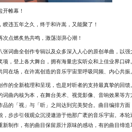
拉开帷幕！
，睽违五年之久，终于和许嵩，又能聚了！
次点燃炙热共鸣，激荡澎湃心潮！
张词曲全创作专辑以及众多深入人心的原创单曲，以强
奖项，登上各大舞台，拥有海量忠实听众和上佳业界口碑
将共同在场，在许嵩创造的音乐宇宙里呼吸同频、内心共振
作的全新梳理和呈现，也是对听者的支持最真挚的回馈
的词曲内核为本，在舞台美术、视觉影像、音响效果等方
作品的「视」与「听」之间达到完美契合。曲目编排方面
貌，步步引领观众沉浸遨游于他那广袤的音乐宇宙。本轮
重新制作，有的曲目保留原汁原味的感动，有的曲目缔造